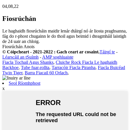
04,08,22
Fiosrúchán
Le haghaidh fiosrúcháin maidir lenár dtáirgí nó ár liosta praghsanna,
fág do r-phost chugainn le do thoil agus beimid i dteagmháil laistigh
de 24 uair an chloig.
Fiosrúchán Anois
© Cóipcheart - 2021-2022 : Gach ceart ar cosaint.
Táirgí te
-
Léarscáil an tSuímh
-
AMP soghluaiste
Fiacla Tochail Agus Shanks
,
Cluiche Rock Fiacla Le haghaidh
Backhoe
,
Tube fuar-rollta
,
Tarracóir Fiacla Piranha
,
Fiacla Buicéad
Twin Tiger
,
Barra Fiacail 60 Orlach
,
Seol Ríomhphost
x