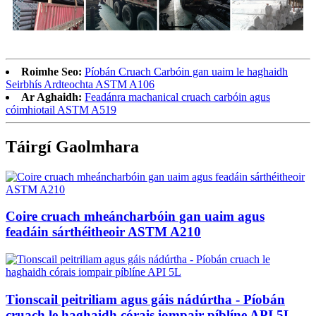
Roimhe Seo:
Píobán Cruach Carbóin gan uaim le haghaidh
Seirbhís Ardteochta ASTM A106
Ar Aghaidh:
Feadánra machanical cruach carbóin agus
cóimhiotail ASTM A519
Táirgí Gaolmhara
Coire cruach mheáncharbóin gan uaim agus
feadáin sárthéitheoir ASTM A210
Tionscail peitriliam agus gáis nádúrtha - Píobán
cruach le haghaidh córais iompair píblíne API 5L