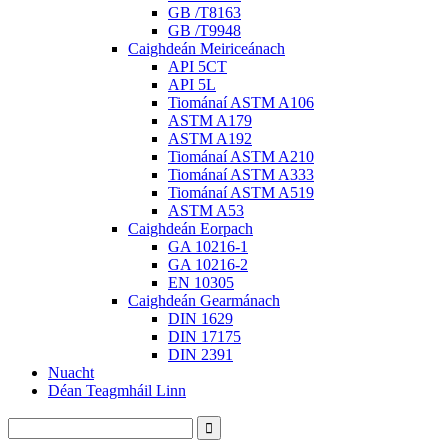
GB /T8163
GB /T9948
Caighdeán Meiriceánach
API 5CT
API 5L
Tiománaí ASTM A106
ASTM A179
ASTM A192
Tiománaí ASTM A210
Tiománaí ASTM A333
Tiománaí ASTM A519
ASTM A53
Caighdeán Eorpach
GA 10216-1
GA 10216-2
EN 10305
Caighdeán Gearmánach
DIN 1629
DIN 17175
DIN 2391
Nuacht
Déan Teagmháil Linn