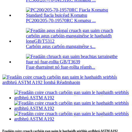
PC200/205-70-19570RC Komatsu ...
Carbóin agus carbón-mangainéise s...
Fuar-tharraingt nó fuar-rollta réamh...
Feadáin coire cruach carbóin gan uaim le haghaidh seirbhís ardbhrú ASTM A192