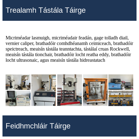
Trealamh Tástála Táirge
Micriméadar lasmuigh, micriméadair feadán, gage tolladh diail,
vernier caliper, brathadóir comhdhéanamh ceimiceach, brathadóir
speictreach, meaisín tástála teanntachta, tástálaí cruas Rockwell,
meaisín tástála tionchair, brathadóir locht reatha eddy, brathadóir
locht ultrasonaic, agus meaisín tástála hidreastatach
Feidhmchláir Táirge