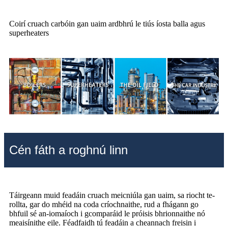
Coirí cruach carbóin gan uaim ardbhrú le tiús íosta balla agus
superheaters
Cén fáth a roghnú linn
Táirgeann muid feadáin cruach meicniúla gan uaim, sa riocht te-
rollta, gar do mhéid na coda críochnaithe, rud a fhágann go
bhfuil sé an-iomaíoch i gcomparáid le próisis bhrionnaithe nó
meaisínithe eile. Féadfaidh tú feadáin a cheannach freisin i