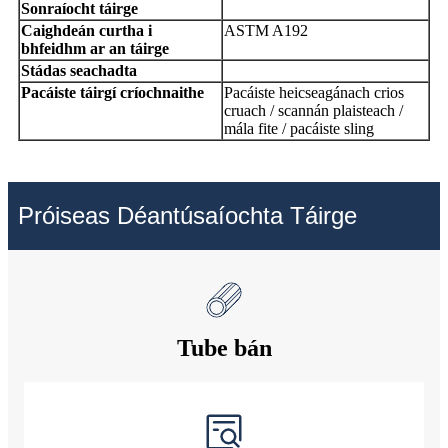
Sonraíocht táirge
Caighdeán curtha i
ASTM A192
bhfeidhm ar an táirge
Stádas seachadta
Pacáiste táirgí críochnaithe
Pacáiste heicseagánach crios
cruach / scannán plaisteach /
mála fite / pacáiste sling
Próiseas Déantúsaíochta Táirge
Tube bán