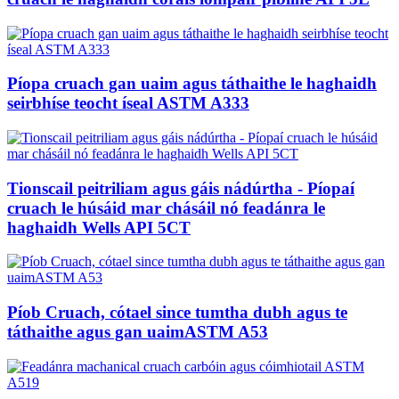
Píopa cruach gan uaim agus táthaithe le haghaidh
seirbhíse teocht íseal ASTM A333
Tionscail peitriliam agus gáis nádúrtha - Píopaí
cruach le húsáid mar chásáil nó feadánra le
haghaidh Wells API 5CT
Píob Cruach, cótael since tumtha dubh agus te
táthaithe agus gan uaimASTM A53