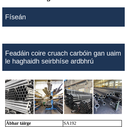
Físeán
Feadáin coire cruach carbóin gan uaim
le haghaidh seirbhíse ardbhrú
Ábhar táirge
SA192