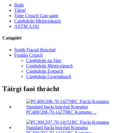
Baile
Táirgí
Tube Cruach Gan uaim
Caighdeán Meiriceánach
ASTM A192
Catagóirí
Sraith Fiacail Buicéad
Feadán Cruach
Caighdeán na Síne
Caighdeán Meiriceánach
Caighdeán Eorpach
Caighdeán Gearmánach
Táirgí faoi thrácht
PC400/208-70-14270RC Komatsu ...
PC300/207-70-14151RC Komatsu ...