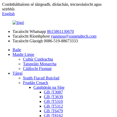
Comhtháthaíonn sé táirgeadh, díolachán, teicneolaíocht agus
seirbhís
English
Tacaíocht Whatsapp
8615861130670
Tacaíocht Ríomhphost
yianmou@xsmetaltech.com
Tacaíocht Glaoigh
0086-519-88673333
Baile
Maidir Linne
Cultúr Cuideachta
Taispeáin Monarcha
Cáilíocht Fiontair
Táirgí
Sraith Fiacail Buicéad
Feadán Cruach
Caighdeán na Síne
GB /T3087
GB /T3639
GB /T5310
GB /T5312
GB /T6479
GB /T8162