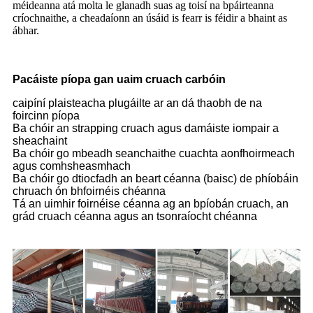
méideanna atá molta le glanadh suas ag toisí na bpáirteanna
críochnaithe, a cheadaíonn an úsáid is fearr is féidir a bhaint as
ábhar.
Pacáiste píopa gan uaim cruach carbóin
caipíní plaisteacha plugáilte ar an dá thaobh de na
foircinn píopa
Ba chóir an strapping cruach agus damáiste iompair a
sheachaint
Ba chóir go mbeadh seanchaithe cuachta aonfhoirmeach
agus comhsheasmhach
Ba chóir go dtiocfadh an beart céanna (baisc) de phíobáin
chruach ón bhfoirnéis chéanna
Tá an uimhir foirnéise céanna ag an bpíobán cruach, an
grád cruach céanna agus an tsonraíocht chéanna