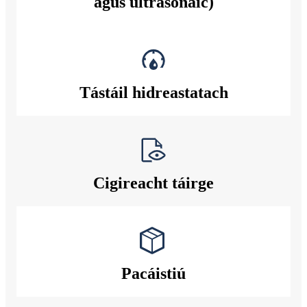
agus ultrasonaic)
Tástáil hidreastatach
Cigireacht táirge
Pacáistiú