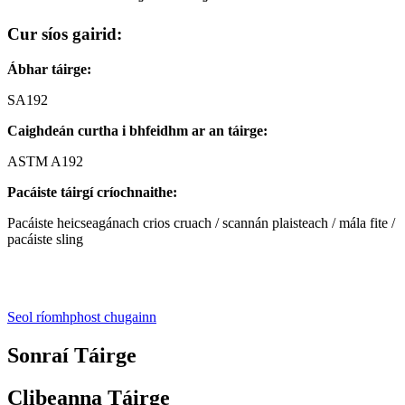
Cur síos gairid:
Ábhar táirge:
SA192
Caighdeán curtha i bhfeidhm ar an táirge:
ASTM A192
Pacáiste táirgí críochnaithe:
Pacáiste heicseagánach crios cruach / scannán plaisteach / mála fite /
pacáiste sling
Seol ríomhphost chugainn
Sonraí Táirge
Clibeanna Táirge