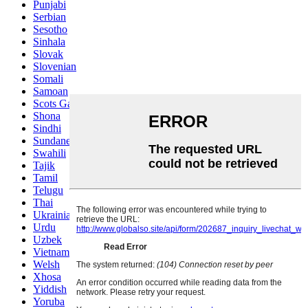
Punjabi
Serbian
Sesotho
Sinhala
Slovak
Slovenian
Somali
Samoan
Scots Gaelic
Shona
Sindhi
Sundanese
Swahili
Tajik
Tamil
Telugu
Thai
Ukrainian
Urdu
Uzbek
Vietnamese
Welsh
Xhosa
Yiddish
Yoruba