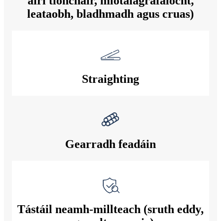
airí tionchair, miotalagrafaíocht,
leataobh, bladhmadh agus cruas)
Straighting
Gearradh feadáin
Tástáil neamh-millteach (sruth eddy,