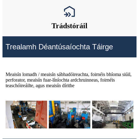
Trádstóráil
Trealamh Déantúsaíochta Táirge
Meaisín lomadh / meaisín sábhadóireachta, foirnéis bhíoma siúil,
perforator, meaisín fuar-líníochta ardchruinneas, foirnéis
teaschóireáilte, agus meaisín dírithe