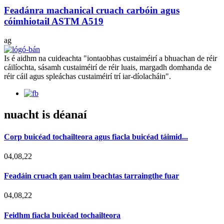
Feadánra machanical cruach carbóin agus
cóimhiotail ASTM A519
ag
Is é aidhm na cuideachta "iontaobhas custaiméirí a bhuachan de réir
cáilíochta, sásamh custaiméirí de réir luais, margadh domhanda de
réir cáil agus spleáchas custaiméirí trí iar-díolacháin".
nuacht is déanaí
Corp buicéad tochailteora agus fiacla buicéad táimid...
04,08,22
Feadáin cruach gan uaim beachtas tarraingthe fuar
04,08,22
Feidhm fiacla buicéad tochailteora