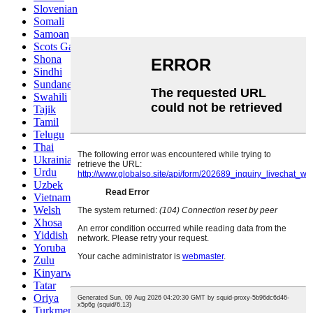
Slovenian
Somali
Samoan
Scots Gaelic
Shona
Sindhi
Sundanese
Swahili
Tajik
Tamil
Telugu
Thai
Ukrainian
Urdu
Uzbek
Vietnamese
Welsh
Xhosa
Yiddish
Yoruba
Zulu
Kinyarwanda
Tatar
Oriya
Turkmen