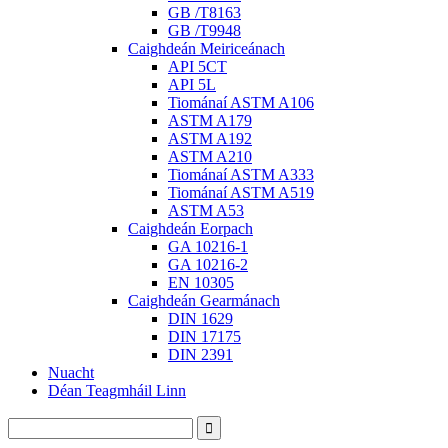
GB /T8163
GB /T9948
Caighdeán Meiriceánach
API 5CT
API 5L
Tiománaí ASTM A106
ASTM A179
ASTM A192
ASTM A210
Tiománaí ASTM A333
Tiománaí ASTM A519
ASTM A53
Caighdeán Eorpach
GA 10216-1
GA 10216-2
EN 10305
Caighdeán Gearmánach
DIN 1629
DIN 17175
DIN 2391
Nuacht
Déan Teagmháil Linn