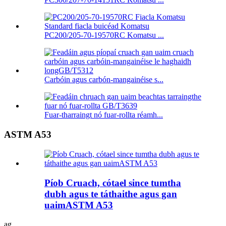
PC200/205-70-19570RC Komatsu ...
Carbóin agus carbón-mangainéise s...
Fuar-tharraingt nó fuar-rollta réamh...
ASTM A53
Píob Cruach, cótael since tumtha
dubh agus te táthaithe agus gan
uaimASTM A53
ag