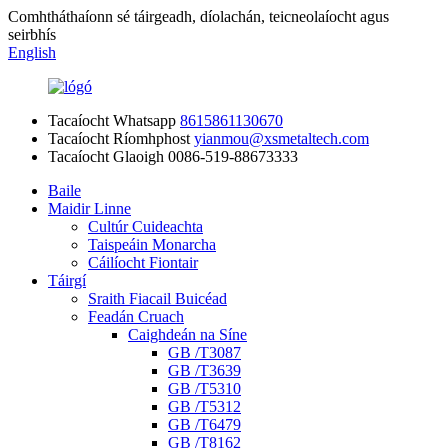
Comhtháthaíonn sé táirgeadh, díolachán, teicneolaíocht agus
seirbhís
English
Tacaíocht Whatsapp
8615861130670
Tacaíocht Ríomhphost
yianmou@xsmetaltech.com
Tacaíocht Glaoigh
0086-519-88673333
Baile
Maidir Linne
Cultúr Cuideachta
Taispeáin Monarcha
Cáilíocht Fiontair
Táirgí
Sraith Fiacail Buicéad
Feadán Cruach
Caighdeán na Síne
GB /T3087
GB /T3639
GB /T5310
GB /T5312
GB /T6479
GB /T8162