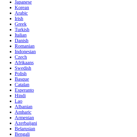
Japanese
Korean
Arabic
Irish
Greek
Turkish
Italian
Danish
Romanian
Indonesian
Czech
Afrikaans
Swedish
Polish
Basque
Catalan
Esperanto
Hindi
Lao
Albanian
Amharic
Armenian
Azerbaijani
Belarusian
Bengali