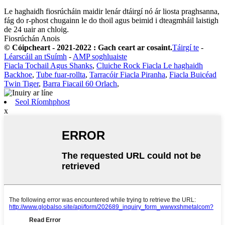
Le haghaidh fiosrúcháin maidir lenár dtáirgí nó ár liosta praghsanna,
fág do r-phost chugainn le do thoil agus beimid i dteagmháil laistigh
de 24 uair an chloig.
Fiosrúchán Anois
© Cóipcheart - 2021-2022 : Gach ceart ar cosaint.
Táirgí te
-
Léarscáil an tSuímh
-
AMP soghluaiste
Fiacla Tochail Agus Shanks
,
Cluiche Rock Fiacla Le haghaidh
Backhoe
,
Tube fuar-rollta
,
Tarracóir Fiacla Piranha
,
Fiacla Buicéad
Twin Tiger
,
Barra Fiacail 60 Orlach
,
Seol Ríomhphost
x