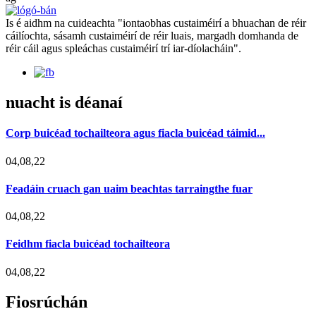
Is é aidhm na cuideachta "iontaobhas custaiméirí a bhuachan de réir
cáilíochta, sásamh custaiméirí de réir luais, margadh domhanda de
réir cáil agus spleáchas custaiméirí trí iar-díolacháin".
nuacht is déanaí
Corp buicéad tochailteora agus fiacla buicéad táimid...
04,08,22
Feadáin cruach gan uaim beachtas tarraingthe fuar
04,08,22
Feidhm fiacla buicéad tochailteora
04,08,22
Fiosrúchán