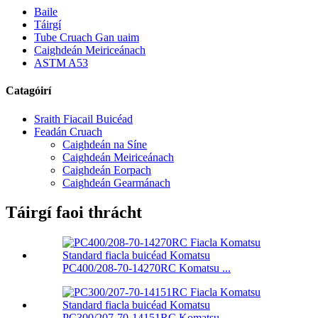
Baile
Táirgí
Tube Cruach Gan uaim
Caighdeán Meiriceánach
ASTM A53
Catagóirí
Sraith Fiacail Buicéad
Feadán Cruach
Caighdeán na Síne
Caighdeán Meiriceánach
Caighdeán Eorpach
Caighdeán Gearmánach
Táirgí faoi thrácht
PC400/208-70-14270RC Komatsu ...
PC300/207-70-14151RC Komatsu ...