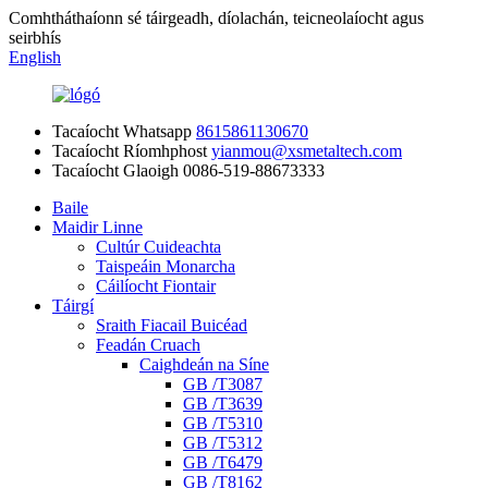
Comhtháthaíonn sé táirgeadh, díolachán, teicneolaíocht agus
seirbhís
English
Tacaíocht Whatsapp
8615861130670
Tacaíocht Ríomhphost
yianmou@xsmetaltech.com
Tacaíocht Glaoigh
0086-519-88673333
Baile
Maidir Linne
Cultúr Cuideachta
Taispeáin Monarcha
Cáilíocht Fiontair
Táirgí
Sraith Fiacail Buicéad
Feadán Cruach
Caighdeán na Síne
GB /T3087
GB /T3639
GB /T5310
GB /T5312
GB /T6479
GB /T8162