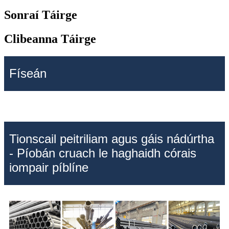
Sonraí Táirge
Clibeanna Táirge
Físeán
Tionscail peitriliam agus gáis nádúrtha
- Píobán cruach le haghaidh córais
iompair píblíne