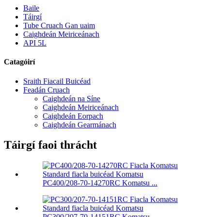
Baile
Táirgí
Tube Cruach Gan uaim
Caighdeán Meiriceánach
API 5L
Catagóirí
Sraith Fiacail Buicéad
Feadán Cruach
Caighdeán na Síne
Caighdeán Meiriceánach
Caighdeán Eorpach
Caighdeán Gearmánach
Táirgí faoi thrácht
PC400/208-70-14270RC Komatsu ...
PC300/207-70-14151RC Komatsu ...