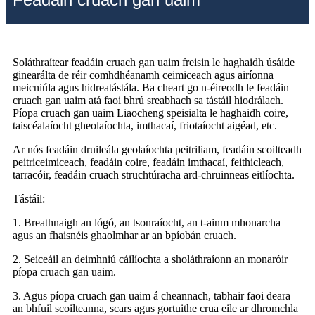
Soláthraítear feadáin cruach gan uaim freisin le haghaidh úsáide
ginearálta de réir comhdhéanamh ceimiceach agus airíonna
meicniúla agus hidreatástála. Ba cheart go n-éireodh le feadáin
cruach gan uaim atá faoi bhrú sreabhach sa tástáil hiodrálach.
Píopa cruach gan uaim Liaocheng speisialta le haghaidh coire,
taiscéalaíocht gheolaíochta, imthacaí, friotaíocht aigéad, etc.
Ar nós feadáin druileála geolaíochta peitriliam, feadáin scoilteadh
peitriceimiceach, feadáin coire, feadáin imthacaí, feithicleach,
tarracóir, feadáin cruach struchtúracha ard-chruinneas eitlíochta.
Tástáil:
1. Breathnaigh an lógó, an tsonraíocht, an t-ainm mhonarcha
agus an fhaisnéis ghaolmhar ar an bpíobán cruach.
2. Seiceáil an deimhniú cáilíochta a sholáthraíonn an monaróir
píopa cruach gan uaim.
3. Agus píopa cruach gan uaim á cheannach, tabhair faoi deara
an bhfuil scoilteanna, scars agus gortuithe crua eile ar dhromchla