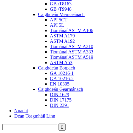
GB /T8163
GB /T9948
Caighdeán Meiriceánach
API 5CT
API 5L
Tiománaí ASTM A106
ASTM A179
ASTM A192
Tiománaí ASTM A210
Tiománaí ASTM A333
Tiománaí ASTM A519
ASTM A53
Caighdeán Eorpach
GA 10216-1
GA 10216-2
EN 10305
Caighdeán Gearmánach
DIN 1629
DIN 17175
DIN 2391
Nuacht
Déan Teagmháil Linn