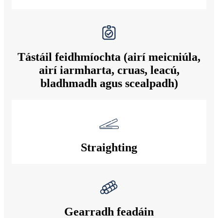
Tástáil feidhmíochta (airí meicniúla,
airí iarmharta, cruas, leacú,
bladhmadh agus scealpadh)
Straighting
Gearradh feadáin