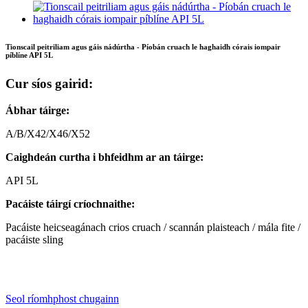
Tionscail peitriliam agus gáis nádúrtha - Píobán cruach le haghaidh córais iompair
píblíne API 5L
Cur síos gairid:
Ábhar táirge:
A/B/X42/X46/X52
Caighdeán curtha i bhfeidhm ar an táirge:
API 5L
Pacáiste táirgí críochnaithe:
Pacáiste heicseagánach crios cruach / scannán plaisteach / mála fite /
pacáiste sling
Seol ríomhphost chugainn