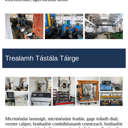
Trealamh Tástála Táirge
Micriméadar lasmuigh, micriméadair feadán, gage tolladh diail,
vernier caliper, brathadóir comhdhéanamh ceimiceach, brathadóir