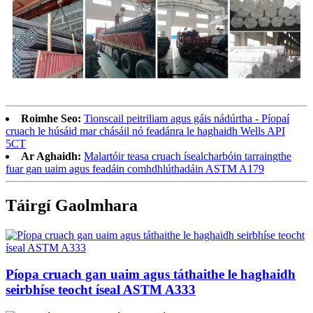
Roimhe Seo:
Tionscail peitriliam agus gáis nádúrtha - Píopaí
cruach le húsáid mar chásáil nó feadánra le haghaidh Wells API
5CT
Ar Aghaidh:
Malartóir teasa cruach ísealcharbóin tarraingthe
fuar gan uaim agus feadáin comhdhlúthadáin ASTM A179
Táirgí Gaolmhara
Píopa cruach gan uaim agus táthaithe le haghaidh
seirbhíse teocht íseal ASTM A333