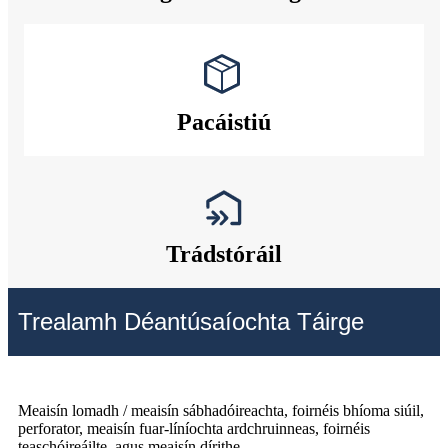
Pacáistiú
Trádstóráil
Trealamh Déantúsaíochta Táirge
Meaisín lomadh / meaisín sábhadóireachta, foirnéis bhíoma siúil,
perforator, meaisín fuar-líníochta ardchruinneas, foirnéis
teaschóireáilte, agus meaisín dírithe