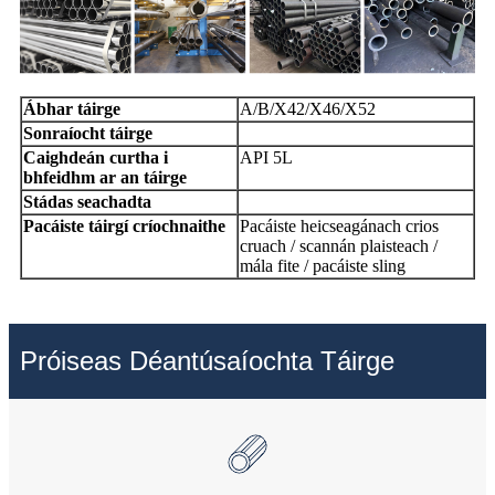
Ábhar táirge
A/B/X42/X46/X52
Sonraíocht táirge
Caighdeán curtha i
API 5L
bhfeidhm ar an táirge
Stádas seachadta
Pacáiste táirgí críochnaithe
Pacáiste heicseagánach crios
cruach / scannán plaisteach /
mála fite / pacáiste sling
Próiseas Déantúsaíochta Táirge