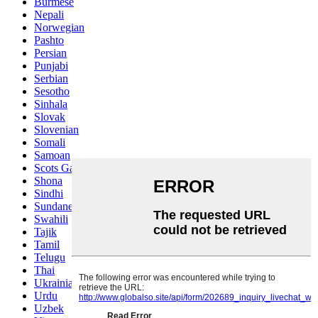
Burmese
Nepali
Norwegian
Pashto
Persian
Punjabi
Serbian
Sesotho
Sinhala
Slovak
Slovenian
Somali
Samoan
Scots Gaelic
Shona
Sindhi
Sundanese
Swahili
Tajik
Tamil
Telugu
Thai
Ukrainian
Urdu
Uzbek