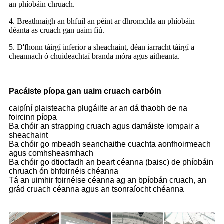
an phíobáin chruach.
4. Breathnaigh an bhfuil an péint ar dhromchla an phíobáin
déanta as cruach gan uaim fiú.
5. D'fhonn táirgí inferior a sheachaint, déan iarracht táirgí a
cheannach ó chuideachtaí branda móra agus aitheanta.
Pacáiste píopa gan uaim cruach carbóin
caipíní plaisteacha plugáilte ar an dá thaobh de na
foircinn píopa
Ba chóir an strapping cruach agus damáiste iompair a
sheachaint
Ba chóir go mbeadh seanchaithe cuachta aonfhoirmeach
agus comhsheasmhach
Ba chóir go dtiocfadh an beart céanna (baisc) de phíobáin
chruach ón bhfoirnéis chéanna
Tá an uimhir foirnéise céanna ag an bpíobán cruach, an
grád cruach céanna agus an tsonraíocht chéanna