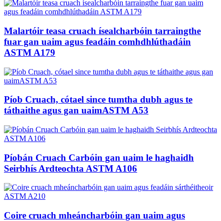
Malartóir teasa cruach ísealcharbóin tarraingthe
fuar gan uaim agus feadáin comhdhlúthadáin
ASTM A179
Píob Cruach, cótael since tumtha dubh agus te
táthaithe agus gan uaimASTM A53
Píobán Cruach Carbóin gan uaim le haghaidh
Seirbhís Ardteochta ASTM A106
Coire cruach mheáncharbóin gan uaim agus