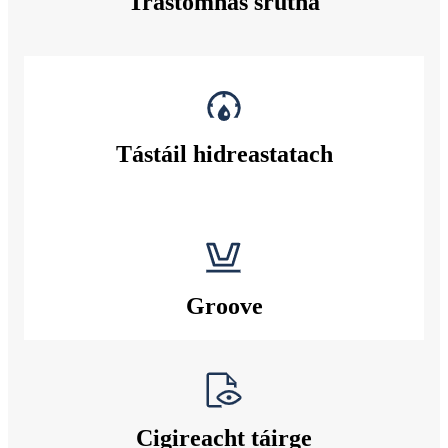
Trastomhas srutha
Tástáil hidreastatach
Groove
Cigireacht táirge