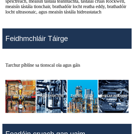
speictreach, meaisín tástála teanntachta, tástálaí cruas Rockwell,
meaisín tástála tionchair, brathadóir locht reatha eddy, brathadóir
locht ultrasonaic, agus meaisín tástála hidreastatach
Feidhmchláir Táirge
Tarchur píblíne sa tionscal ola agus gáis
Feadáin cruach gan uaim