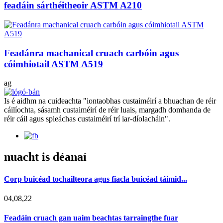
feadáin sárthéitheoir ASTM A210
Feadánra machanical cruach carbóin agus
cóimhiotail ASTM A519
ag
Is é aidhm na cuideachta "iontaobhas custaiméirí a bhuachan de réir
cáilíochta, sásamh custaiméirí de réir luais, margadh domhanda de
réir cáil agus spleáchas custaiméirí trí iar-díolacháin".
nuacht is déanaí
Corp buicéad tochailteora agus fiacla buicéad táimid...
04,08,22
Feadáin cruach gan uaim beachtas tarraingthe fuar