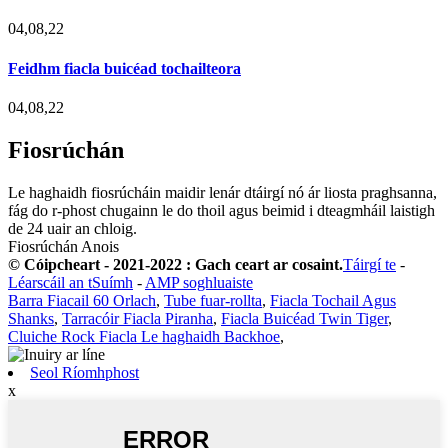
04,08,22
Feidhm fiacla buicéad tochailteora
04,08,22
Fiosrúchán
Le haghaidh fiosrúcháin maidir lenár dtáirgí nó ár liosta praghsanna,
fág do r-phost chugainn le do thoil agus beimid i dteagmháil laistigh
de 24 uair an chloig.
Fiosrúchán Anois
© Cóipcheart - 2021-2022 : Gach ceart ar cosaint.
Táirgí te
-
Léarscáil an tSuímh
-
AMP soghluaiste
Barra Fiacail 60 Orlach
,
Tube fuar-rollta
,
Fiacla Tochail Agus
Shanks
,
Tarracóir Fiacla Piranha
,
Fiacla Buicéad Twin Tiger
,
Cluiche Rock Fiacla Le haghaidh Backhoe
,
Seol Ríomhphost
x