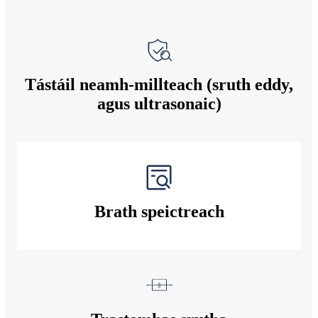
Tástáil neamh-millteach (sruth eddy,
agus ultrasonaic)
Brath speictreach