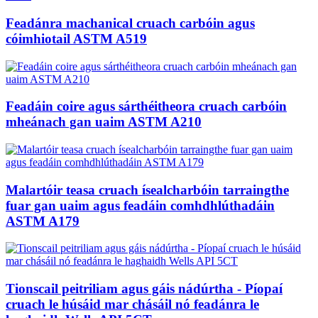
Feadánra machanical cruach carbóin agus
cóimhiotail ASTM A519
Feadáin coire agus sárthéitheora cruach carbóin
mheánach gan uaim ASTM A210
Malartóir teasa cruach ísealcharbóin tarraingthe
fuar gan uaim agus feadáin comhdhlúthadáin
ASTM A179
Tionscail peitriliam agus gáis nádúrtha - Píopaí
cruach le húsáid mar chásáil nó feadánra le