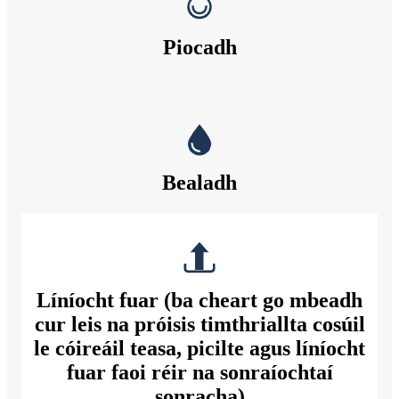
Piocadh
Bealadh
Líníocht fuar (ba cheart go mbeadh
cur leis na próisis timthriallta cosúil
le cóireáil teasa, picilte agus líníocht
fuar faoi réir na sonraíochtaí
sonracha)