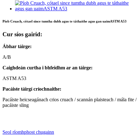
Píob Cruach, cótael since tumtha dubh agus te táthaithe agus gan uaimASTM A53
Cur síos gairid:
Ábhar táirge:
A/B
Caighdeán curtha i bhfeidhm ar an táirge:
ASTM A53
Pacáiste táirgí críochnaithe:
Pacáiste heicseagánach crios cruach / scannán plaisteach / mála fite /
pacáiste sling
Seol ríomhphost chugainn