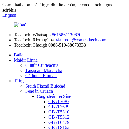
Comhtháthaíonn sé táirgeadh, díolachán, teicneolaíocht agus
seirbhís
English
Tacaíocht Whatsapp
8615861130670
Tacaíocht Ríomhphost
yianmou@xsmetaltech.com
Tacaíocht Glaoigh
0086-519-88673333
Baile
Maidir Linne
Cultúr Cuideachta
Taispeáin Monarcha
Cáilíocht Fiontair
Táirgí
Sraith Fiacail Buicéad
Feadán Cruach
Caighdeán na Síne
GB /T3087
GB /T3639
GB /T5310
GB /T5312
GB /T6479
GB /T8162