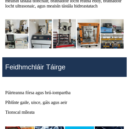
meaisín tástála tionchair, brathadóir locht reatha eddy, brathadóir
locht ultrasonaic, agus meaisín tástála hidreastatach
Feidhmchláir Táirge
Páirteanna fórsa agus brú-iompartha
Píblínte gaile, uisce, gáis agus aeir
Tionscal míleata