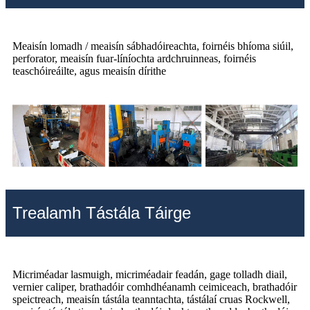
Meaisín lomadh / meaisín sábhadóireachta, foirnéis bhíoma siúil,
perforator, meaisín fuar-líníochta ardchruinneas, foirnéis
teaschóireáilte, agus meaisín dírithe
Trealamh Tástála Táirge
Micriméadar lasmuigh, micriméadair feadán, gage tolladh diail,
vernier caliper, brathadóir comhdhéanamh ceimiceach, brathadóir
speictreach, meaisín tástála teanntachta, tástálaí cruas Rockwell,