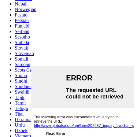
Nepali
Norwegian
Pashto
Persian
Punjabi
Serbian
Sesotho
Sinhala
Slovak
Slovenian
Somali
Samoan
Scots Gaelic
Shona
Sindhi
Sundanese
Swahili
Tajik
Tamil
Telugu
Thai
Ukrainian
Urdu
Uzbek
Vietnamese