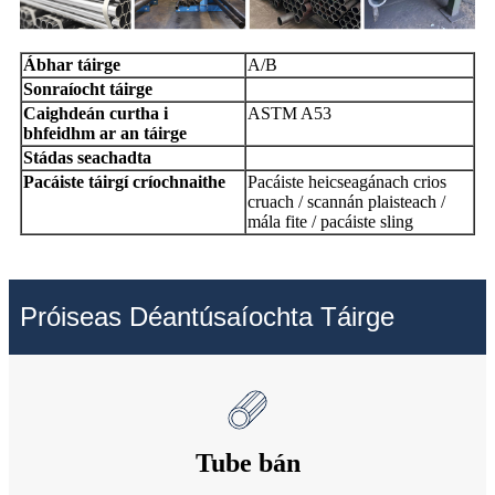
Ábhar táirge
A/B
Sonraíocht táirge
Caighdeán curtha i
ASTM A53
bhfeidhm ar an táirge
Stádas seachadta
Pacáiste táirgí críochnaithe
Pacáiste heicseagánach crios
cruach / scannán plaisteach /
mála fite / pacáiste sling
Próiseas Déantúsaíochta Táirge
Tube bán