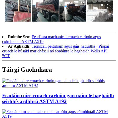
Roimhe Seo:
Feadánra machanical cruach carbóin agus
cóimhiotail ASTM A519
Ar Aghaidh:
Tionscail peitriliam agus gáis nádúrtha - Píopaí
cruach le húsáid mar chásáil nó feadánra le haghaidh Wells API
5CT
Táirgí Gaolmhara
Feadáin coire cruach carbóin gan uaim le haghaidh
seirbhís ardbhrú ASTM A192