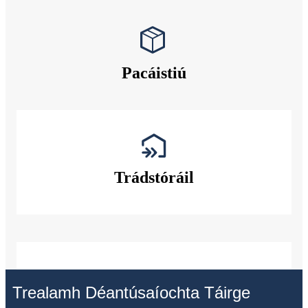
Pacáistiú
Trádstóráil
Trealamh Déantúsaíochta Táirge