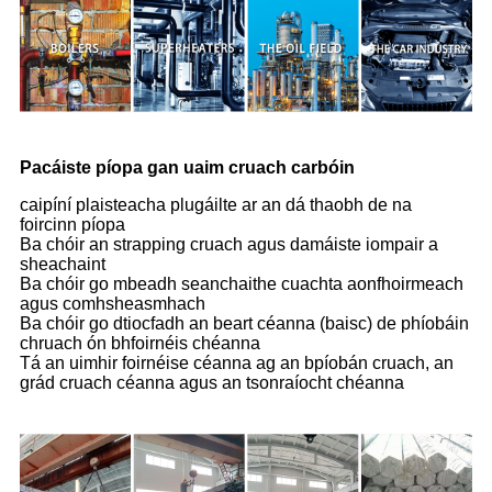
Pacáiste píopa gan uaim cruach carbóin
caipíní plaisteacha plugáilte ar an dá thaobh de na
foircinn píopa
Ba chóir an strapping cruach agus damáiste iompair a
sheachaint
Ba chóir go mbeadh seanchaithe cuachta aonfhoirmeach
agus comhsheasmhach
Ba chóir go dtiocfadh an beart céanna (baisc) de phíobáin
chruach ón bhfoirnéis chéanna
Tá an uimhir foirnéise céanna ag an bpíobán cruach, an
grád cruach céanna agus an tsonraíocht chéanna