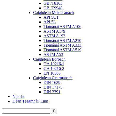
GB /T8163
GB /T9948
Caighdeán Meiriceánach
API 5CT
API 5L
Tiománaí ASTM A106
ASTM A179
ASTM A192
Tiománaí ASTM A210
Tiománaí ASTM A333
Tiománaí ASTM A519
ASTM A53
Caighdeán Eorpach
GA 10216-1
GA 10216-2
EN 10305
Caighdeán Gearmánach
DIN 1629
DIN 17175
DIN 2391
Nuacht
Déan Teagmháil Linn