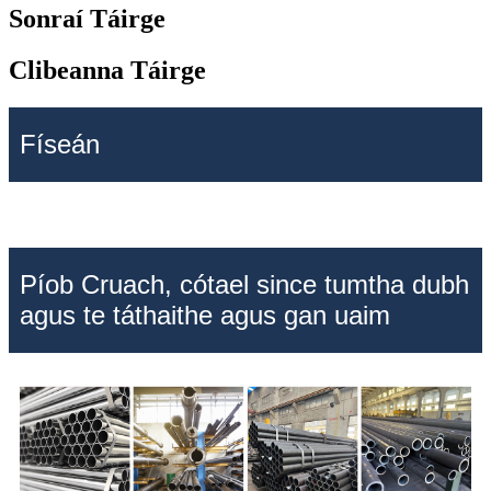
Sonraí Táirge
Clibeanna Táirge
Físeán
Píob Cruach, cótael since tumtha dubh
agus te táthaithe agus gan uaim