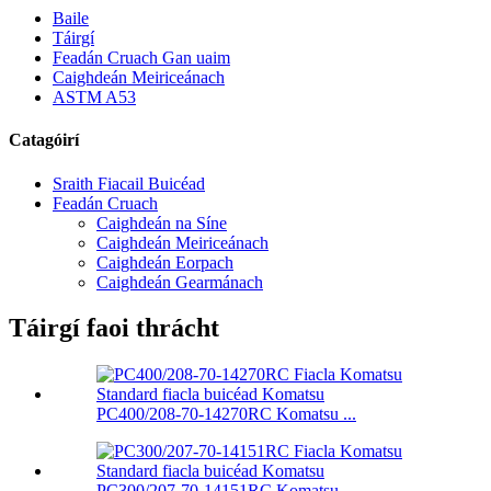
Baile
Táirgí
Feadán Cruach Gan uaim
Caighdeán Meiriceánach
ASTM A53
Catagóirí
Sraith Fiacail Buicéad
Feadán Cruach
Caighdeán na Síne
Caighdeán Meiriceánach
Caighdeán Eorpach
Caighdeán Gearmánach
Táirgí faoi thrácht
PC400/208-70-14270RC Komatsu ...
PC300/207-70-14151RC Komatsu ...