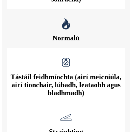
Normalú
Tástáil feidhmíochta (airí meicniúla,
airí tionchair, lúbadh, leataobh agus
bladhmadh)
Straighting