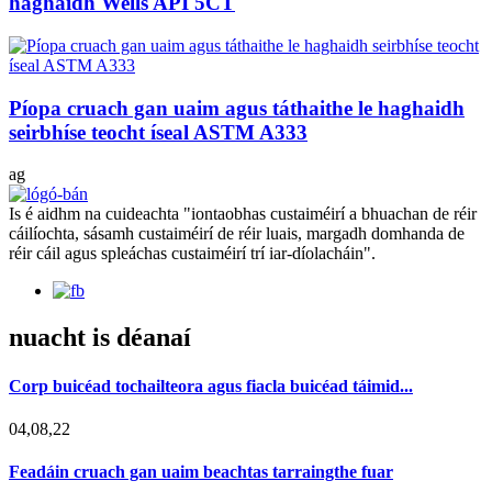
haghaidh Wells API 5CT
Píopa cruach gan uaim agus táthaithe le haghaidh
seirbhíse teocht íseal ASTM A333
ag
Is é aidhm na cuideachta "iontaobhas custaiméirí a bhuachan de réir
cáilíochta, sásamh custaiméirí de réir luais, margadh domhanda de
réir cáil agus spleáchas custaiméirí trí iar-díolacháin".
nuacht is déanaí
Corp buicéad tochailteora agus fiacla buicéad táimid...
04,08,22
Feadáin cruach gan uaim beachtas tarraingthe fuar