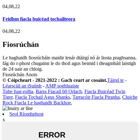
04,08,22
Feidhm fiacla buicéad tochailteora
04,08,22
Fiosrúchán
Le haghaidh fiosrúcháin maidir lenár dtáirgí nó ár liosta praghsanna,
fág do r-phost chugainn le do thoil agus beimid i dteagmháil laistigh
de 24 uair an chloig.
Fiosrúchán Anois
© Cóipcheart - 2021-2022 : Gach ceart ar cosaint.
Táirgí te
-
Léarscáil an tSuímh
-
AMP soghluaiste
Tube fuar-rollta
,
Barra Fiacail 60 Orlach
,
Fiacla Buicéad Twin
Tiger
,
Fiacla Tochail Agus Shanks
,
Tarracóir Fiacla Piranha
,
Cluiche
Rock Fiacla Le haghaidh Backhoe
,
Seol Ríomhphost
x