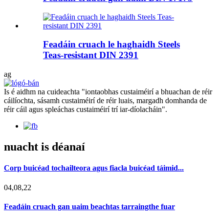
Feadáin cruach le haghaidh Steels
Teas-resistant DIN 2391
ag
Is é aidhm na cuideachta "iontaobhas custaiméirí a bhuachan de réir
cáilíochta, sásamh custaiméirí de réir luais, margadh domhanda de
réir cáil agus spleáchas custaiméirí trí iar-díolacháin".
nuacht is déanaí
Corp buicéad tochailteora agus fiacla buicéad táimid...
04,08,22
Feadáin cruach gan uaim beachtas tarraingthe fuar