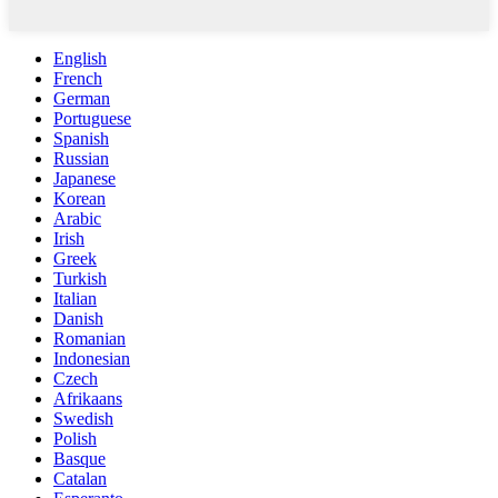
English
French
German
Portuguese
Spanish
Russian
Japanese
Korean
Arabic
Irish
Greek
Turkish
Italian
Danish
Romanian
Indonesian
Czech
Afrikaans
Swedish
Polish
Basque
Catalan