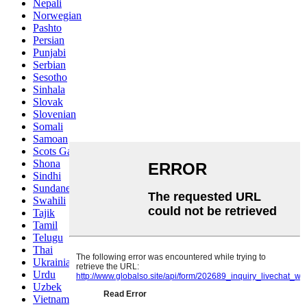
Nepali
Norwegian
Pashto
Persian
Punjabi
Serbian
Sesotho
Sinhala
Slovak
Slovenian
Somali
Samoan
Scots Gaelic
Shona
Sindhi
Sundanese
Swahili
Tajik
Tamil
Telugu
Thai
Ukrainian
Urdu
Uzbek
Vietnamese