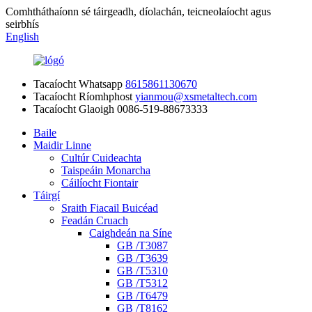
Comhtháthaíonn sé táirgeadh, díolachán, teicneolaíocht agus
seirbhís
English
Tacaíocht Whatsapp
8615861130670
Tacaíocht Ríomhphost
yianmou@xsmetaltech.com
Tacaíocht Glaoigh
0086-519-88673333
Baile
Maidir Linne
Cultúr Cuideachta
Taispeáin Monarcha
Cáilíocht Fiontair
Táirgí
Sraith Fiacail Buicéad
Feadán Cruach
Caighdeán na Síne
GB /T3087
GB /T3639
GB /T5310
GB /T5312
GB /T6479
GB /T8162