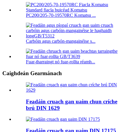
PC200/205-70-19570RC Komatsu ...
Carbóin agus carbón-mangainéise s...
Fuar-tharraingt nó fuar-rollta réamh...
Caighdeán Gearmánach
Feadáin cruach gan uaim chun críche
brú DIN 1629
Feadáin cruach gan uaim DIN 17175