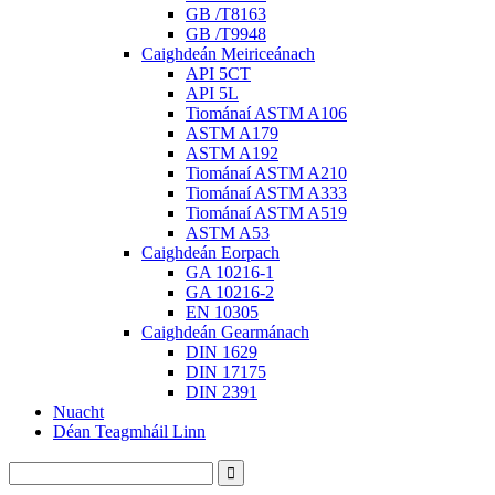
GB /T8163
GB /T9948
Caighdeán Meiriceánach
API 5CT
API 5L
Tiománaí ASTM A106
ASTM A179
ASTM A192
Tiománaí ASTM A210
Tiománaí ASTM A333
Tiománaí ASTM A519
ASTM A53
Caighdeán Eorpach
GA 10216-1
GA 10216-2
EN 10305
Caighdeán Gearmánach
DIN 1629
DIN 17175
DIN 2391
Nuacht
Déan Teagmháil Linn