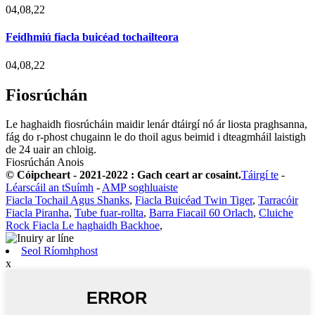
04,08,22
Feidhmiú fiacla buicéad tochailteora
04,08,22
Fiosrúchán
Le haghaidh fiosrúcháin maidir lenár dtáirgí nó ár liosta praghsanna,
fág do r-phost chugainn le do thoil agus beimid i dteagmháil laistigh
de 24 uair an chloig.
Fiosrúchán Anois
© Cóipcheart - 2021-2022 : Gach ceart ar cosaint.
Táirgí te
-
Léarscáil an tSuímh
-
AMP soghluaiste
Fiacla Tochail Agus Shanks
,
Fiacla Buicéad Twin Tiger
,
Tarracóir
Fiacla Piranha
,
Tube fuar-rollta
,
Barra Fiacail 60 Orlach
,
Cluiche
Rock Fiacla Le haghaidh Backhoe
,
Seol Ríomhphost
x