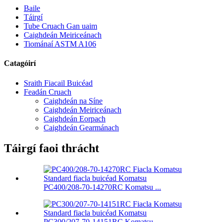
Baile
Táirgí
Tube Cruach Gan uaim
Caighdeán Meiriceánach
Tiománaí ASTM A106
Catagóirí
Sraith Fiacail Buicéad
Feadán Cruach
Caighdeán na Síne
Caighdeán Meiriceánach
Caighdeán Eorpach
Caighdeán Gearmánach
Táirgí faoi thrácht
PC400/208-70-14270RC Komatsu ...
PC300/207-70-14151RC Komatsu ...