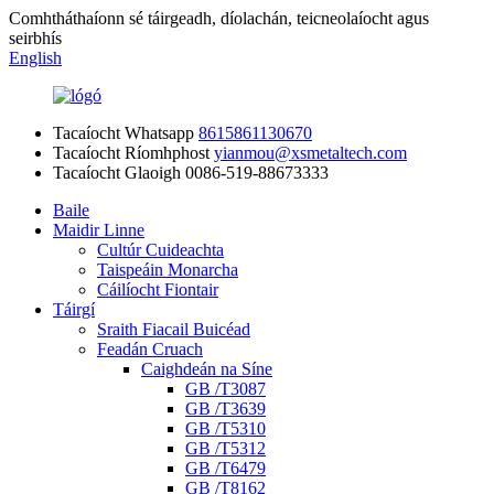
Comhtháthaíonn sé táirgeadh, díolachán, teicneolaíocht agus
seirbhís
English
Tacaíocht Whatsapp
8615861130670
Tacaíocht Ríomhphost
yianmou@xsmetaltech.com
Tacaíocht Glaoigh
0086-519-88673333
Baile
Maidir Linne
Cultúr Cuideachta
Taispeáin Monarcha
Cáilíocht Fiontair
Táirgí
Sraith Fiacail Buicéad
Feadán Cruach
Caighdeán na Síne
GB /T3087
GB /T3639
GB /T5310
GB /T5312
GB /T6479
GB /T8162