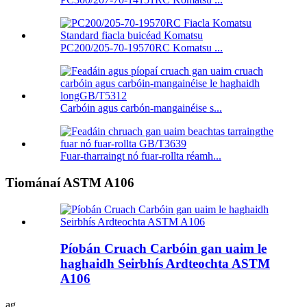
PC200/205-70-19570RC Komatsu ...
Carbóin agus carbón-mangainéise s...
Fuar-tharraingt nó fuar-rollta réamh...
Tiománaí ASTM A106
Píobán Cruach Carbóin gan uaim le
haghaidh Seirbhís Ardteochta ASTM
A106
ag