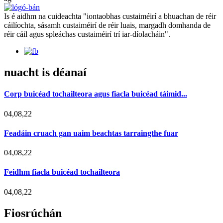
Is é aidhm na cuideachta "iontaobhas custaiméirí a bhuachan de réir
cáilíochta, sásamh custaiméirí de réir luais, margadh domhanda de
réir cáil agus spleáchas custaiméirí trí iar-díolacháin".
nuacht is déanaí
Corp buicéad tochailteora agus fiacla buicéad táimid...
04,08,22
Feadáin cruach gan uaim beachtas tarraingthe fuar
04,08,22
Feidhm fiacla buicéad tochailteora
04,08,22
Fiosrúchán