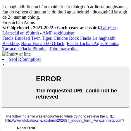
Le haghaidh fiosrúcháin maidir lenár dtáirgí nó ár liosta praghsanna,
fág do r-phost chugainn le do thoil agus beimid i dteagmháil laistigh
de 24 uair an chloig.
Fiosrúchán Anois
© Cóipcheart - 2021-2022 : Gach ceart ar cosaint.
Táirgí te
-
Léarscáil an tSuímh
-
AMP soghluaiste
Fiacla Buicéad Twin Tiger
,
Cluiche Rock Fiacla Le haghaidh
Backhoe
,
Barra Fiacail 60 Orlach
,
Fiacla Tochail Agus Shanks
,
Tarracóir Fiacla Piranha
,
Tube fuar-rollta
,
Seol Ríomhphost
x