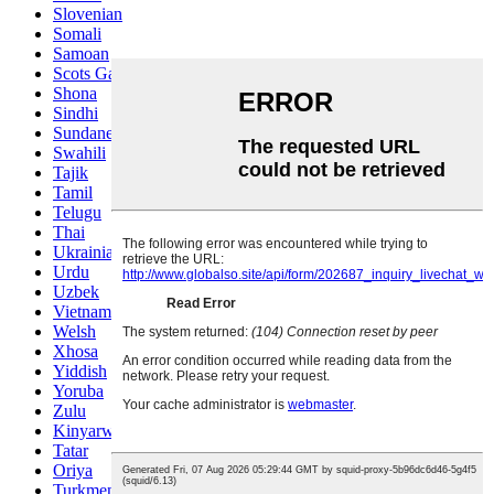
Slovenian
Somali
Samoan
Scots Gaelic
Shona
Sindhi
Sundanese
Swahili
Tajik
Tamil
Telugu
Thai
Ukrainian
Urdu
Uzbek
Vietnamese
Welsh
Xhosa
Yiddish
Yoruba
Zulu
Kinyarwanda
Tatar
Oriya
Turkmen