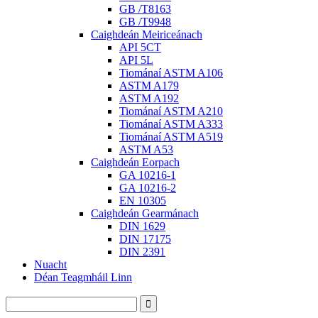
GB /T8163
GB /T9948
Caighdeán Meiriceánach
API 5CT
API 5L
Tiománaí ASTM A106
ASTM A179
ASTM A192
Tiománaí ASTM A210
Tiománaí ASTM A333
Tiománaí ASTM A519
ASTM A53
Caighdeán Eorpach
GA 10216-1
GA 10216-2
EN 10305
Caighdeán Gearmánach
DIN 1629
DIN 17175
DIN 2391
Nuacht
Déan Teagmháil Linn