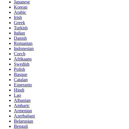
Japanese
Korean
Arabic
Irish
Greek
Turkish
Italian
Danish
Romanian
Indonesian
Czech
Afrikaans
Swedish
Polish
Basque
Catalan
Esperanto
Hindi
Lao
Albanian
Amharic
Armenian
Azerbaijani
Belarusian
Bengali