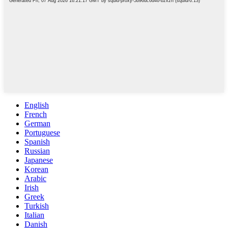
English
French
German
Portuguese
Spanish
Russian
Japanese
Korean
Arabic
Irish
Greek
Turkish
Italian
Danish