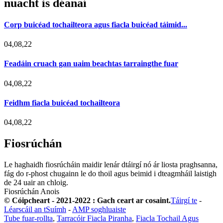
nuacht is déanaí
Corp buicéad tochailteora agus fiacla buicéad táimid...
04,08,22
Feadáin cruach gan uaim beachtas tarraingthe fuar
04,08,22
Feidhm fiacla buicéad tochailteora
04,08,22
Fiosrúchán
Le haghaidh fiosrúcháin maidir lenár dtáirgí nó ár liosta praghsanna,
fág do r-phost chugainn le do thoil agus beimid i dteagmháil laistigh
de 24 uair an chloig.
Fiosrúchán Anois
© Cóipcheart - 2021-2022 : Gach ceart ar cosaint.
Táirgí te
-
Léarscáil an tSuímh
-
AMP soghluaiste
Tube fuar-rollta
,
Tarracóir Fiacla Piranha
,
Fiacla Tochail Agus