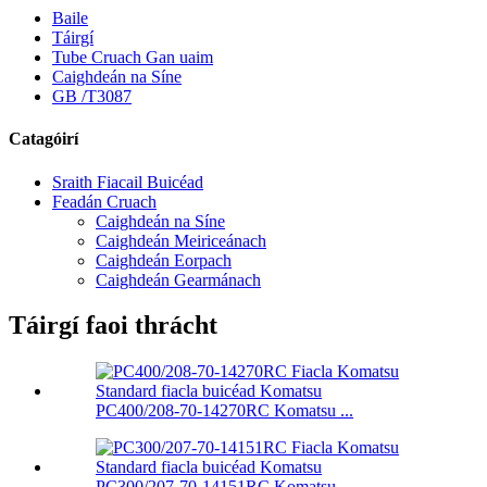
Baile
Táirgí
Tube Cruach Gan uaim
Caighdeán na Síne
GB /T3087
Catagóirí
Sraith Fiacail Buicéad
Feadán Cruach
Caighdeán na Síne
Caighdeán Meiriceánach
Caighdeán Eorpach
Caighdeán Gearmánach
Táirgí faoi thrácht
PC400/208-70-14270RC Komatsu ...
PC300/207-70-14151RC Komatsu ...