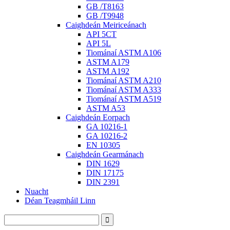
GB /T8163
GB /T9948
Caighdeán Meiriceánach
API 5CT
API 5L
Tiománaí ASTM A106
ASTM A179
ASTM A192
Tiománaí ASTM A210
Tiománaí ASTM A333
Tiománaí ASTM A519
ASTM A53
Caighdeán Eorpach
GA 10216-1
GA 10216-2
EN 10305
Caighdeán Gearmánach
DIN 1629
DIN 17175
DIN 2391
Nuacht
Déan Teagmháil Linn