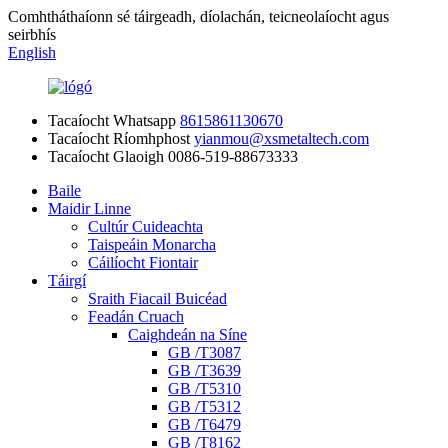
Comhtháthaíonn sé táirgeadh, díolachán, teicneolaíocht agus
seirbhís
English
Tacaíocht Whatsapp
8615861130670
Tacaíocht Ríomhphost
yianmou@xsmetaltech.com
Tacaíocht Glaoigh
0086-519-88673333
Baile
Maidir Linne
Cultúr Cuideachta
Taispeáin Monarcha
Cáilíocht Fiontair
Táirgí
Sraith Fiacail Buicéad
Feadán Cruach
Caighdeán na Síne
GB /T3087
GB /T3639
GB /T5310
GB /T5312
GB /T6479
GB /T8162