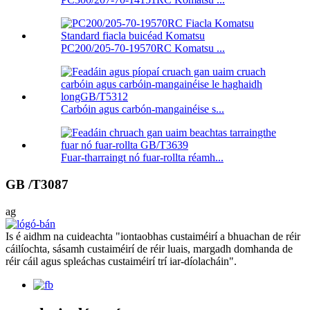
PC200/205-70-19570RC Komatsu ...
Carbóin agus carbón-mangainéise s...
Fuar-tharraingt nó fuar-rollta réamh...
GB /T3087
ag
Is é aidhm na cuideachta "iontaobhas custaiméirí a bhuachan de réir
cáilíochta, sásamh custaiméirí de réir luais, margadh domhanda de
réir cáil agus spleáchas custaiméirí trí iar-díolacháin".